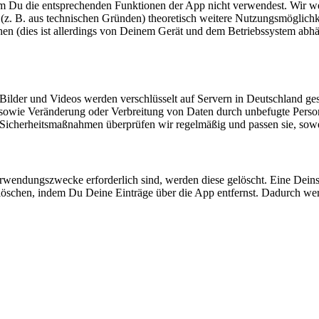
m Du die entsprechenden Funktionen der App nicht verwendest. Wir wer
z. B. aus technischen Gründen) theoretisch weitere Nutzungsmöglichkei
hen (dies ist allerdings von Deinem Gerät und dem Betriebssystem abhä
ilder und Videos werden verschlüsselt auf Servern in Deutschland ges
 sowie Veränderung oder Verbreitung von Daten durch unbefugte Perso
icherheitsmaßnahmen überprüfen wir regelmäßig und passen sie, soweit 
wendungszwecke erforderlich sind, werden diese gelöscht. Eine Deinst
öschen, indem Du Deine Einträge über die App entfernst. Dadurch werd